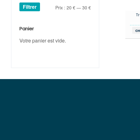
Filtrer
Prix
Prix
Prix :
20 €
—
30 €
T
min
max
Panier
ch
Votre panier est vide.