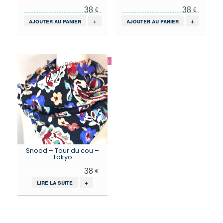
38
38
€
€
ajouter au panier
+
ajouter au panier
+
Snood – Tour du cou –
Tokyo
38
€
lire la suite
+