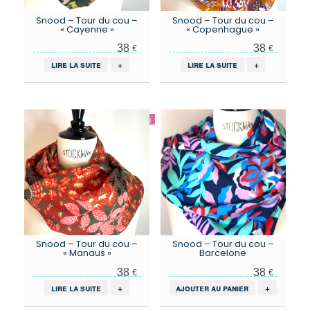
Snood – Tour du cou –
Snood – Tour du cou –
« Cayenne »
« Copenhague »
38
38
€
€
lire la suite
+
lire la suite
+
Snood – Tour du cou –
Snood – Tour du cou –
« Manaus »
Barcelone
38
38
€
€
lire la suite
+
ajouter au panier
+