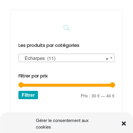
Les produits par catégories
Echarpes (11)
×
Filtrer par prix
Filtrer
Prix
Prix
Prix :
30 €
—
40 €
min
max
Panier
Gérer le consentement aux
cookies
Votre panier est vide.