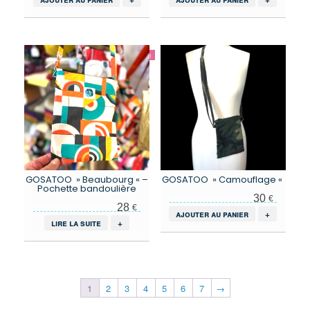
GOSATOO » Beaubourg « –
GOSATOO » Camouflage «
Pochette bandoulière
30
€
28
€
ajouter au panier
+
lire la suite
+
1
2
3
4
5
6
7
→