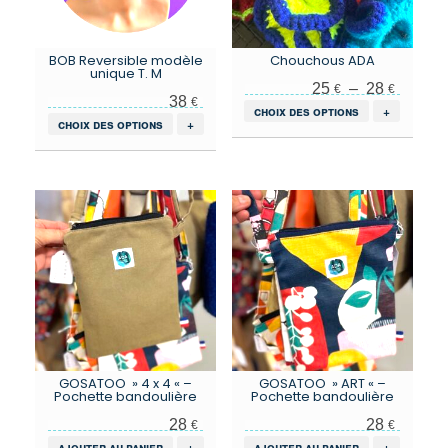
la
page
du
BOB Reversible modèle
Chouchous ADA
produit
unique T. M
Plage de prix : 25 € à 28 €
25
–
28
€
€
38
€
Ce
choix des options
+
Ce
choix des options
+
produit
produit
a
a
plusieurs
plusieurs
variations.
variations.
Les
Les
options
options
peuvent
peuvent
être
être
choisies
choisies
sur
sur
la
la
page
page
du
du
produit
GOSATOO » 4 x 4 « –
GOSATOO » ART « –
produit
Pochette bandoulière
Pochette bandoulière
28
28
€
€
ajouter au panier
+
ajouter au panier
+