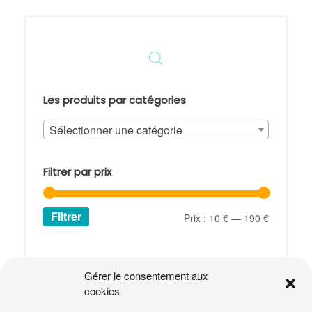
Les produits par catégories
Sélectionner une catégorie
Filtrer par prix
Filtrer
Prix
Prix
Prix :
10 €
—
190 €
min
max
Panier
Gérer le consentement aux
Votre panier est vide.
cookies