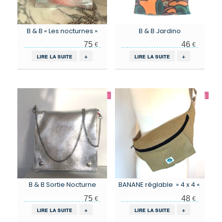
B & B « Les nocturnes »
B & B Jardino
75
46
€
€
lire la suite
+
lire la suite
+
B & B Sortie Nocturne
BANANE réglable » 4 x 4 «
75
48
€
€
lire la suite
+
lire la suite
+