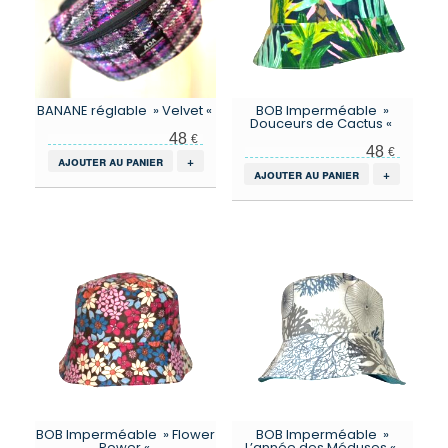
BANANE réglable » Velvet «
BOB Imperméable »
Douceurs de Cactus «
48
€
48
€
ajouter au panier
+
ajouter au panier
+
BOB Imperméable » Flower
BOB Imperméable »
Power «
L’année des Méduses «