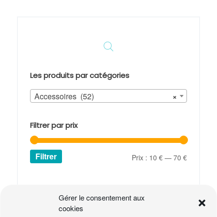
Les produits par catégories
Accessoires (52)
×
Filtrer par prix
Filtrer
Prix
Prix
Prix :
10 €
—
70 €
min
max
Panier
Gérer le consentement aux
Votre panier est vide.
cookies