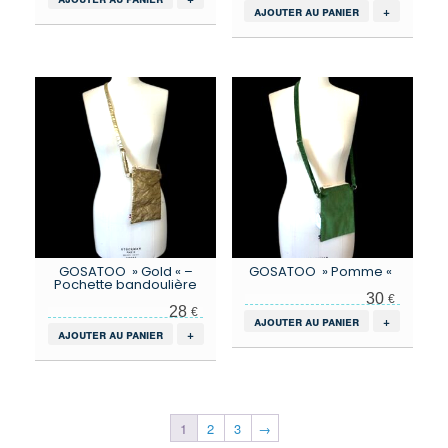
ajouter au panier
+
GOSATOO » Gold « –
GOSATOO » Pomme «
Pochette bandoulière
30
€
28
€
ajouter au panier
+
ajouter au panier
+
1
2
3
→