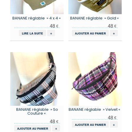
BANANE réglable » 4 x 4 «
BANANE réglable » Gold «
48
48
€
€
lire la suite
+
ajouter au panier
+
BANANE réglable » So
BANANE réglable » Velvet «
Couture «
48
€
48
€
ajouter au panier
+
ajouter au panier
+