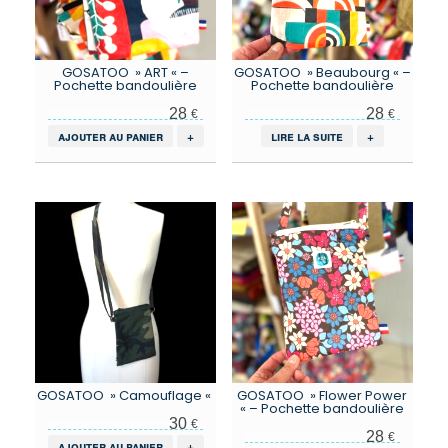
la
page
du
produit
GOSATOO » ART « –
GOSATOO » Beaubourg « –
Pochette bandoulière
Pochette bandoulière
28
28
€
€
ajouter au panier
+
lire la suite
+
GOSATOO » Camouflage «
GOSATOO » Flower Power
« – Pochette bandoulière
30
€
28
€
ajouter au panier
+