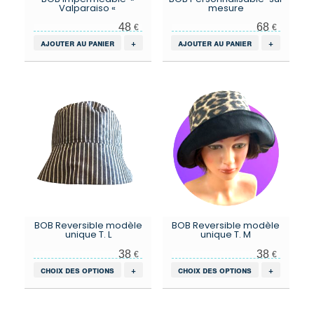
Valparaiso «
mesure
48
68
€
€
ajouter au panier
+
ajouter au panier
+
BOB Reversible modèle
BOB Reversible modèle
unique T. L
unique T. M
38
38
€
€
Ce
Ce
choix des options
+
choix des options
+
produit
produit
a
a
plusieurs
plusieurs