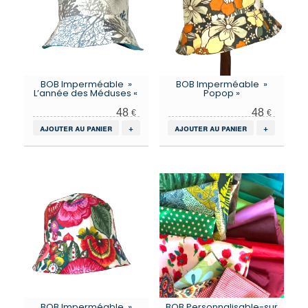
BOB Imperméable »
BOB Imperméable »
L’année des Méduses «
Popop »
48
48
€
€
ajouter au panier
+
ajouter au panier
+
BOB Imperméable »
BOB Personnalisable-sur