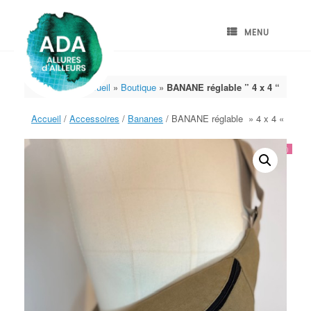
Skip
to
content
MENU
Accueil
»
Boutique
»
BANANE réglable ” 4 x 4 “
Accueil
/
Accessoires
/
Bananes
/ BANANE réglable » 4 x 4 «