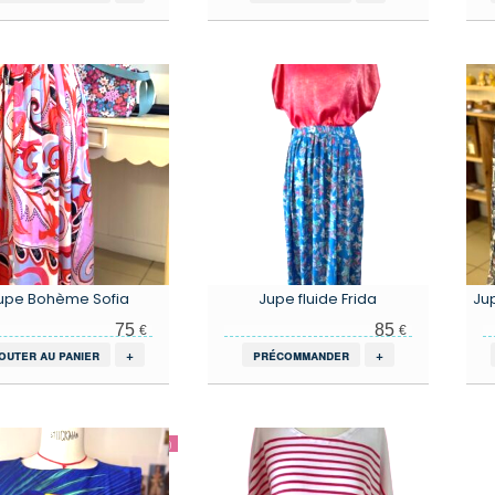
upe Bohème Sofia
Jupe fluide Frida
Ju
75
85
€
€
outer au panier
+
précommander
+