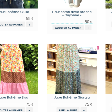
aut Bohème Giulia
Haut coton avec broche
« Guyonne »
55
€
50
€
outer au panier
+
ajouter au panier
+
upe Bohème Elsa
Jupe Bohème Giorgia
75
75
€
€
outer au panier
+
lire la suite
+