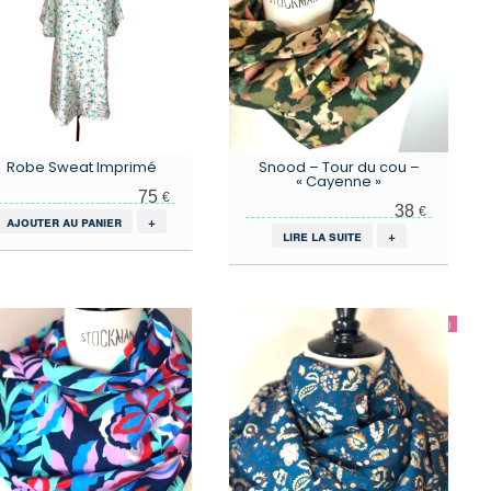
Robe Sweat Imprimé
Snood – Tour du cou –
« Cayenne »
75
€
38
€
ajouter au panier
+
lire la suite
+