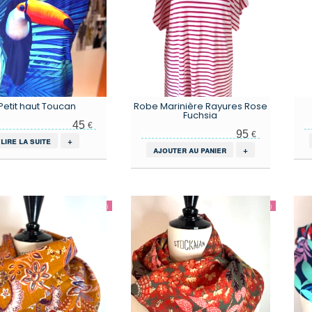
Petit haut Toucan
Robe Marinière Rayures Rose
Fuchsia
45
€
95
€
lire la suite
+
ajouter au panier
+