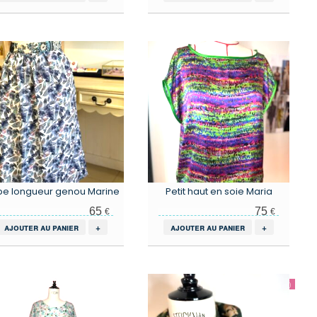
pe longueur genou Marine
Petit haut en soie Maria
65
75
€
€
ajouter au panier
+
ajouter au panier
+