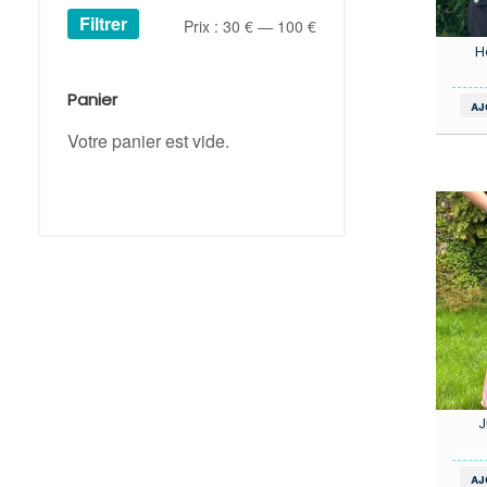
Filtrer
Prix
Prix
Prix :
30 €
—
100 €
H
min
max
Panier
aj
Votre panier est vide.
J
aj