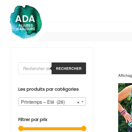
Skip
to
content
Recherche
de
RECHERCHER
produits
Affichag
Les produits par catégories
Printemps – Eté (26)
×
Filtrer par prix