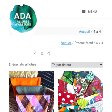
Skip
to
content
MENU
Accueil
»
4 x 4
Accueil
/ Produit Motif / 4 x 4
4 x 4
2 résultats affichés