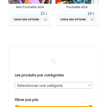
Mini Pochette ADA
Pochette ADA
15
18
€
€
Ce
Ce
choix des options
+
choix des options
+
produit
produit
a
a
plusieurs
plusieurs
variations.
variations.
Les
Les
options
options
peuvent
peuvent
être
être
choisies
choisies
sur
sur
la
la
page
page
Les produits par catégories
du
du
produit
produit
Sélectionner une catégorie
Filtrer par prix