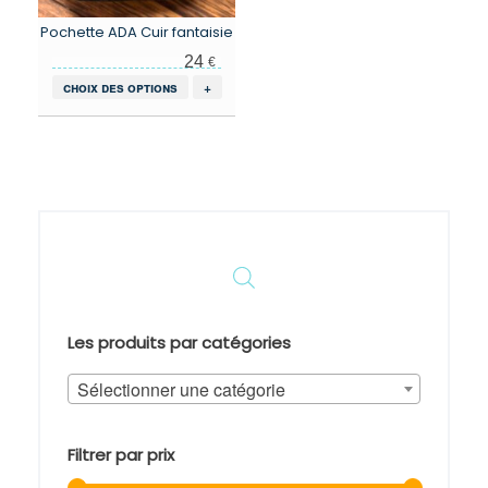
Pochette ADA Cuir fantaisie
24
€
Ce
choix des options
+
produit
a
plusieurs
variations.
Les
options
peuvent
être
choisies
sur
la
page
Les produits par catégories
du
produit
Sélectionner une catégorie
Filtrer par prix