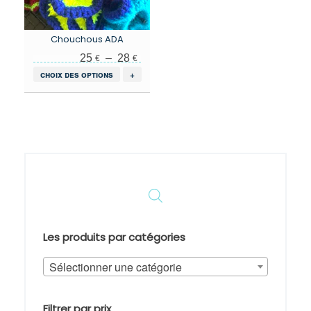
Chouchous ADA
Plage de prix : 25 € à 28 €
25
–
28
€
€
Ce
choix des options
+
produit
a
plusieurs
variations.
Les
options
peuvent
être
choisies
sur
la
page
Les produits par catégories
du
produit
Sélectionner une catégorie
Filtrer par prix