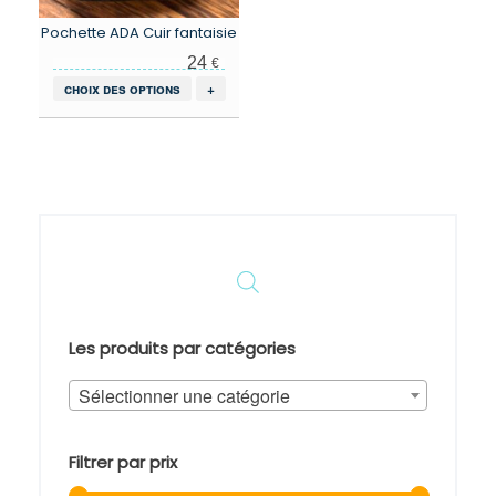
Pochette ADA Cuir fantaisie
24
€
Ce
choix des options
+
produit
a
plusieurs
variations.
Les
options
peuvent
être
choisies
sur
la
page
Les produits par catégories
du
produit
Sélectionner une catégorie
Filtrer par prix