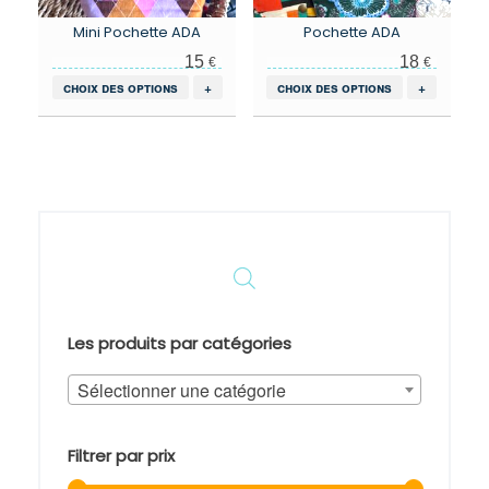
Mini Pochette ADA
Pochette ADA
15
18
€
€
Ce
Ce
choix des options
+
choix des options
+
produit
produit
a
a
plusieurs
plusieurs
variations.
variations.
Les
Les
options
options
peuvent
peuvent
être
être
choisies
choisies
sur
sur
la
la
page
page
Les produits par catégories
du
du
produit
produit
Sélectionner une catégorie
Filtrer par prix