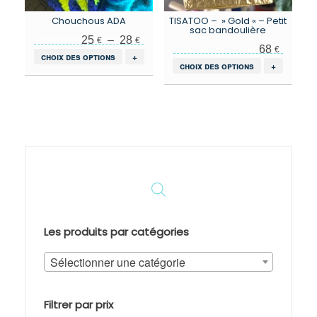
Chouchous ADA
TISATOO – » Gold « – Petit
sac bandoulière
Plage de prix : 25 € à 28 €
25
–
28
€
€
68
€
Ce
choix des options
+
Ce
choix des options
+
produit
produit
a
a
plusieurs
plusieurs
variations.
variations.
Les
Les
options
options
peuvent
peuvent
être
être
choisies
choisies
sur
sur
la
la
page
page
du
Les produits par catégories
du
produit
produit
Sélectionner une catégorie
Filtrer par prix