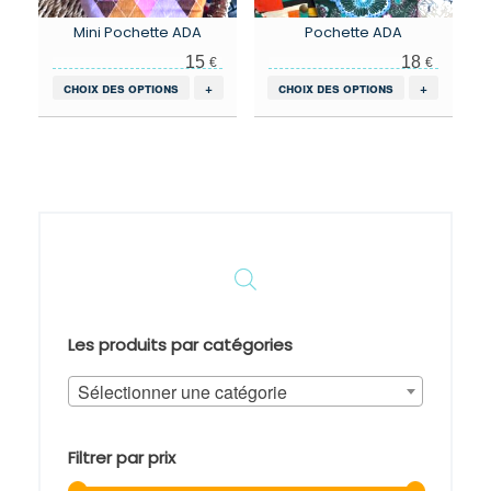
Mini Pochette ADA
Pochette ADA
15
18
€
€
Ce
Ce
choix des options
+
choix des options
+
produit
produit
a
a
plusieurs
plusieurs
variations.
variations.
Les
Les
options
options
peuvent
peuvent
être
être
choisies
choisies
sur
sur
la
la
page
page
Les produits par catégories
du
du
produit
produit
Sélectionner une catégorie
Filtrer par prix