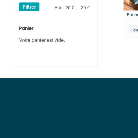
Filtrer
Prix
Prix
Prix :
20 €
—
30 €
Poche
min
max
Panier
ch
Votre panier est vide.