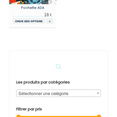
Pochette ADA
18
€
Ce
choix des options
+
produit
a
plusieurs
variations.
Les
options
peuvent
être
choisies
sur
la
page
Les produits par catégories
du
produit
Sélectionner une catégorie
Filtrer par prix