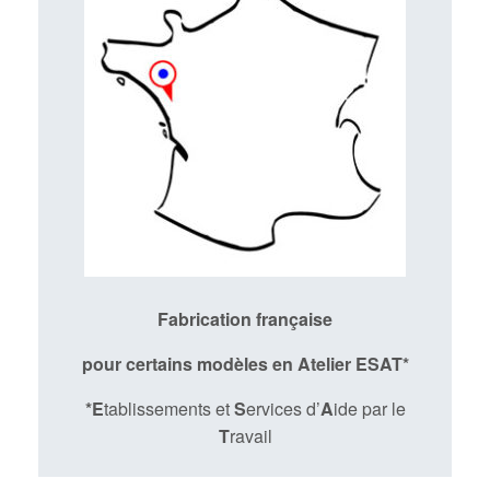
Fabrication française
pour certains modèles en Atelier ESAT*
*E
tablissements et
S
ervices d’
A
ide par le
T
ravail