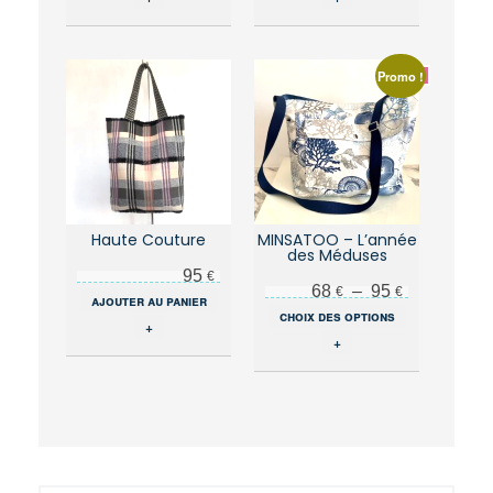
a
plusieurs
variations.
Les
Promo !
options
peuvent
être
choisies
sur
la
page
du
Haute Couture
MINSATOO – L’année
des Méduses
produit
95
€
Plage de prix : 68 € à 95 €
68
–
95
€
€
ajouter au panier
Ce
choix des options
+
produit
+
a
plusieurs
variations.
Les
options
peuvent
être