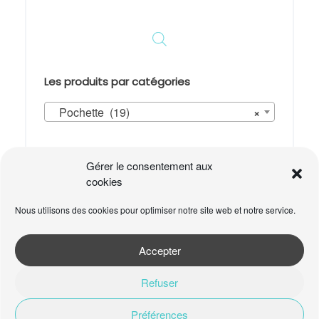
choisies
sur
la
page
du
produit
Les produits par catégories
Pochette (19)
×
Panier
Gérer le consentement aux
Votre panier est vide.
cookies
Nous utilisons des cookies pour optimiser notre site web et notre service.
Accepter
Refuser
Préférences