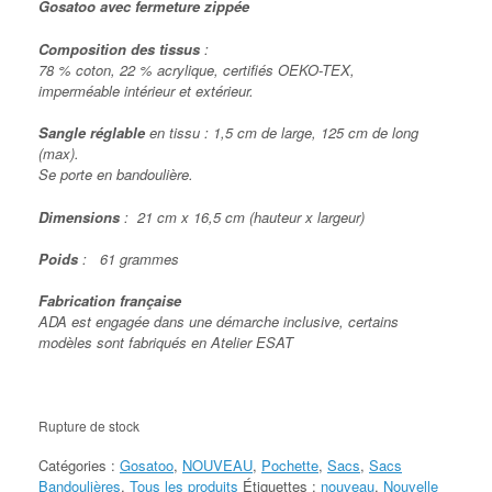
Gosatoo avec fermeture zippée
Composition des tissus
:
78 % coton, 22 % acrylique, certifiés OEKO-TEX,
imperméable intérieur et extérieur.
Sangle réglable
en tissu : 1,5 cm de large, 125 cm de long
(max).
Se porte en bandoulière.
Dimensions
: 21 cm x 16,5 cm (hauteur x largeur)
Poids
: 61 grammes
Fabrication française
ADA est engagée dans une démarche inclusive, certains
modèles sont fabriqués
en Atelier ESAT
Rupture de stock
Catégories :
Gosatoo
,
NOUVEAU
,
Pochette
,
Sacs
,
Sacs
Bandoulières
,
Tous les produits
Étiquettes :
nouveau
,
Nouvelle