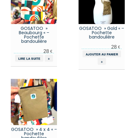
GOSATOO »
GOSATOO » Gold « –
Beaubourg « –
Pochette
Pochette
bandoulière
bandoulière
28
€
28
€
ajouter au panier
lire la suite
+
+
GOSATOO » 4 x 4 « –
Pochette
bandoulière