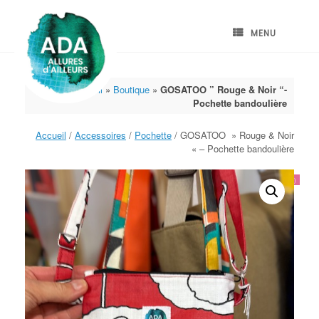
Skip
to
content
MENU
Accueil
»
Boutique
»
GOSATOO ” Rouge & Noir “-
Pochette bandoulière
Accueil
/
Accessoires
/
Pochette
/ GOSATOO » Rouge & Noir
« – Pochette bandoulière