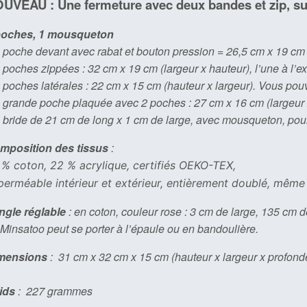
UVEAU : Une fermeture avec deux bandes et zip, sur
poches, 1 mousqueton
 poche devant avec rabat et bouton pression = 26,5 cm x 19 cm 
2 poches z
ippées : 32 cm x 19 cm (largeur x hauteur), l’une à l’ext
 poches latérales : 22 cm x 15 cm (hauteur x largeur). Vous po
 grande poche plaquée avec 2 poches : 27 cm x 16 cm (largeur x
 bride de 21 cm de long x 1 cm de large, avec mousqueton, po
mposition des tissus
:
 % coton, 22 % acrylique, certifiés OEKO-TEX,
perméable intérieur et extérieur, entièrement doublé, même 
ngle réglable
: en coton, couleur rose : 3 cm de large, 135 cm d
Minsatoo peut se porter à l’épaule ou en bandoulière.
mensions
: 31 cm x 32 cm x 15 cm (hauteur x largeur x profond
ids
: 227 grammes