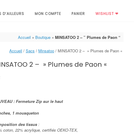
S D’AILLEURS
MON COMPTE
PANIER
WISHLIST ❤
Accueil
»
Boutique
»
MINSATOO 2 – ” Plumes de Paon “
Accueil
/
Sacs
/
Minsatoo
/ MINSATOO 2 – » Plumes de Paon «
INSATOO 2 – » Plumes de Paon «
€
VEAU : Fermeture Zip sur le haut
oches, 1 mousqueton
position des tissus
:
% coton, 22% acrylique, certifiés OEKO-TEX,