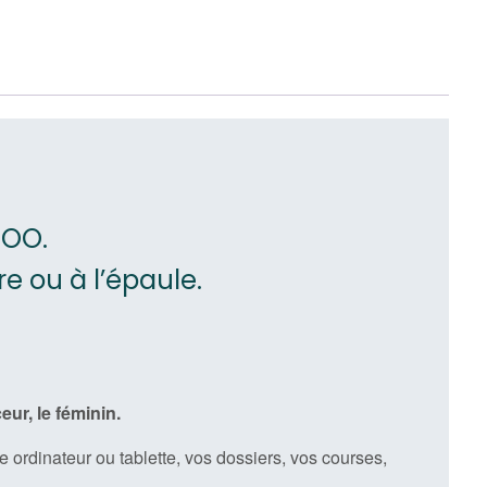
n
TOO.
re ou à l’épaule.
ur, le féminin.
re ordinateur ou tablette, vos dossiers, vos courses,