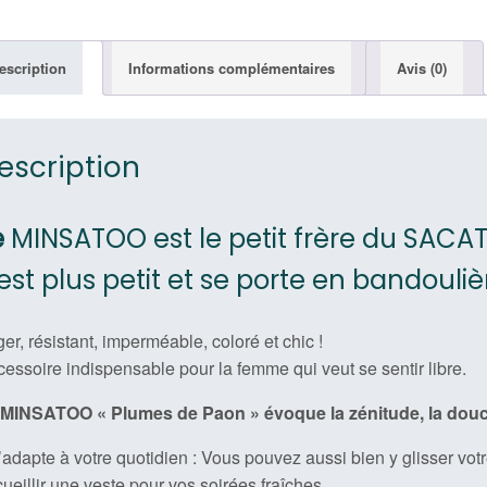
Pao
"
escription
Informations complémentaires
Avis (0)
escription
e
MINSATOO est le petit frère du SACA
l est plus petit et se porte en bandouliè
er, résistant, imperméable, coloré et chic !
essoire indispensable pour la femme qui veut se sentir libre.
MINSATOO « Plumes de Paon » évoque la zénitude, la douce
s’adapte à votre quotidien : Vous pouvez aussi bien y glisser vot
ueillir une veste pour vos soirées fraîches…