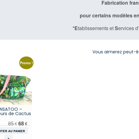
Fabrication fra
pour certains modèles en
*E
tablissements et
S
ervices d
Vous aimerez peut-ê
Promo !
INSATOO –
urs de Cactus
Le prix initial était : 85 €.
Le prix actuel est : 68 €.
85
68
€
€
uter au panier
+