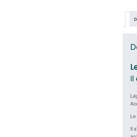
D
D
L
I
Lég
Acc
Le
Il 
acc