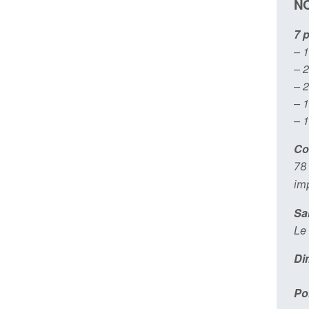
NO
7 
– 1
– 
– 2
– 1
– 1
Co
78
im
Sa
Le 
Di
Po