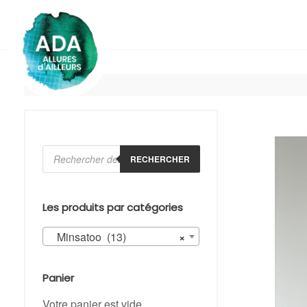
Skip
to
content
Recherche
de
RECHERCHER
produits
Les produits par catégories
Minsatoo (13)
×
Panier
Votre panier est vide.