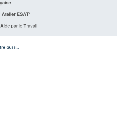
nçaise
 Atelier ESAT*
’
A
ide par le
T
ravail
tre aussi…