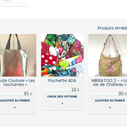
Produits simila
ute Couture « Les
Pochette ADA
MINSATOO 2 – « L
nocturnes »
vie de Château »
18
€
95
95
€
€
Ce
choix des options
ajouter au panier
produit
ajouter au panier
+
a
+
+
plusieurs
variations.
Les