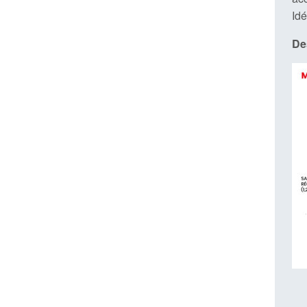
Idé
De