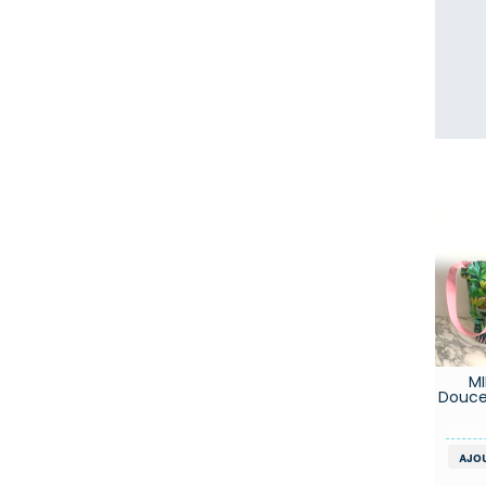
M
Douce
ajo