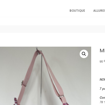
BOUTIQUE
ALLURE
M
95
NOU
7 p
Com
78 