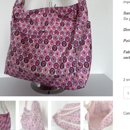
imp
San
Se 
Dim
Poi
Fab
cer
2 en
quan
de
MI
2
-
Cat
"
Plu
de