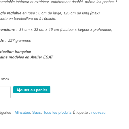
erméable intérieur et extérieur, entièrement doublé, même les poches !
gle réglable
en rose : 3 cm de large, 125 cm de long (max).
porte en bandoulière ou à l’épaule.
ensions
: 31 cm x 32 cm x 15 cm (hauteur x largeur x profondeur)
ds
: 227 grammes
rication française
tains modèles
en Atelier ESAT
 stock
tité
Ajouter au panier
NSATOO
égories :
Minsatoo
,
Sacs
,
Tous les produits
Étiquette :
nouveau
mes