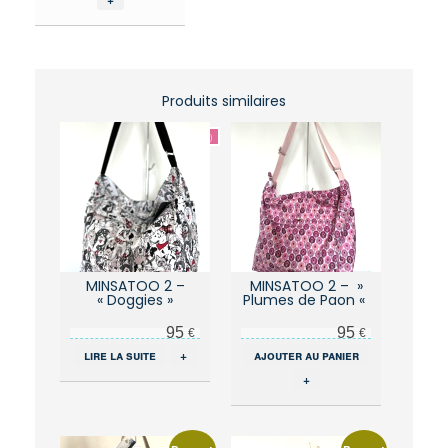
Produits similaires
MINSATOO 2 –
MINSATOO 2 – »
« Doggies »
Plumes de Paon «
95
95
€
€
lire la suite
+
ajouter au panier
+