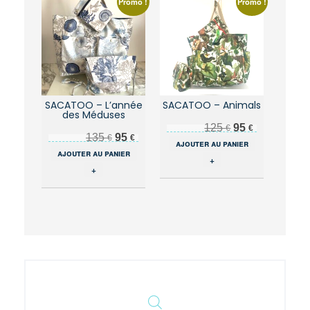
Promo !
Promo !
SACATOO – L’année
SACATOO – Animals
des Méduses
Le prix initial était : 125 €.
Le prix actuel est : 95 €.
125
95
€
€
Le prix initial était : 135 €.
Le prix actuel est : 95 €.
135
95
€
€
ajouter au panier
ajouter au panier
+
+