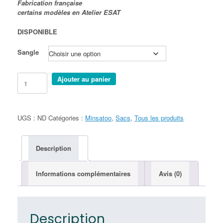
Fabrication française
certains modèles
en Atelier ESAT
DISPONIBLE
Sangle
quantité
Ajouter au panier
de
MINSATOO
-
L'année
UGS :
ND
Catégories :
Minsatoo
,
Sacs
,
Tous les produits
des
Méduses
Description
Informations complémentaires
Avis (0)
Description