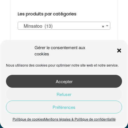
Les produits par catégories
Minsatoo (13)
×
Panier
Gérer le consentement aux
cookies
Votre panier est vide.
Nous utilisons des cookies pour optimiser notre site web et notre service.
Accepter
Refuser
Préférences
ADA - Allures d'Ailleurs © 2026
Mentions légales & Politique de
confidentialité
Politique de cookies
Mentions légales & Politique de confidentialité