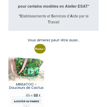
pour certains modèles en Atelier ESAT*
*E
tablissements et
S
ervices d’
A
ide par le
T
ravail
Vous aimerez peut-être aussi…
Promo !
MINSATOO –
Douceurs de Cactus
Le prix initial était : 85 €.
Le prix actuel est : 68 €.
85
68
€
€
ajouter au panier
+