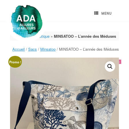
Skip
to
content
MENU
Accueil
»
Boutique
»
MINSATOO – L’année des Méduses
Accueil
/
Sacs
/
Minsatoo
/ MINSATOO – L’année des Méduses
Promo !