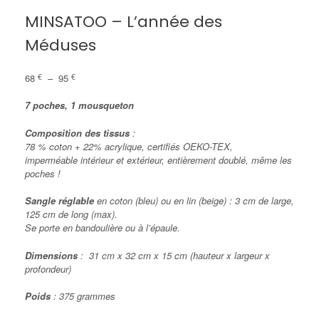
MINSATOO – L’année des
Méduses
Plage
68
€
–
95
€
de
prix :
7 poches, 1 mousqueton
68 €
à
Composition des tissus
:
95 €
78 % coton + 22% acrylique, certifiés OEKO-TEX,
imperméable intérieur et extérieur, entièrement doublé, même les
poches !
Sangle réglable
en coton (bleu) ou en lin (beige) : 3 cm de large,
125 cm de long (max).
Se porte en bandoulière ou à l’épaule.
Dimensions
: 31 cm x 32 cm x 15 cm (hauteur x largeur x
profondeur)
Poids
: 375 grammes