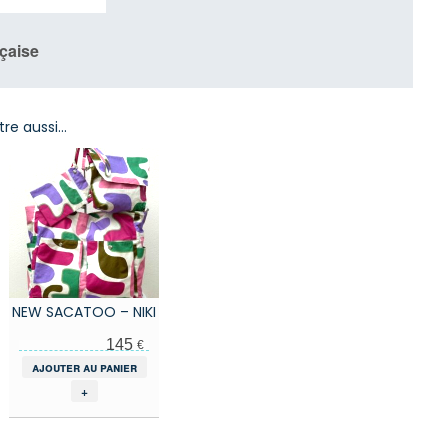
nçaise
tre aussi…
NEW SACATOO – NIKI
145
€
ajouter au panier
+