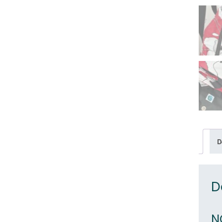
D
D
N