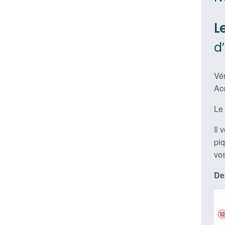
L
d
Vér
Acc
Le
Il 
piq
vos
De