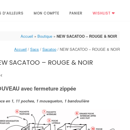
S D’AILLEURS
MON COMPTE
PANIER
WISHLIST ❤
Accueil
»
Boutique
»
NEW SACATOO – ROUGE & NOIR
Accueil
/
Sacs
/
Sacatoo
/ NEW SACATOO – ROUGE & NOIR
EW SACATOO – ROUGE & NOIR
5
€
UVEAU avec fermeture zippée
acs en 1, 11 poches, 1 mousqueton, 1 bandoulière