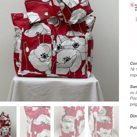
Com
78 
imp
San
ou 
Poc
poi
Dim
Poi