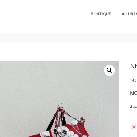
BOUTIQUE
ALLURE
N
14
NO
3 s