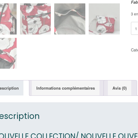
Fab
3 en
quan
de
NE
SA
-
Cat
RO
&
NO
escription
Informations complémentaires
Avis (0)
escription
OUVELLE COLLECTION/ NOUVELLE OUV