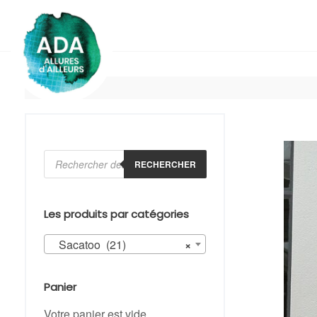
Skip
to
content
Recherche
de
RECHERCHER
produits
Les produits par catégories
Sacatoo (21)
×
Panier
Votre panier est vide.