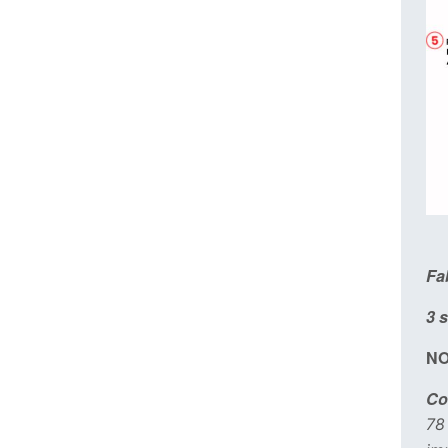
Fa
3 
NO
Co
78