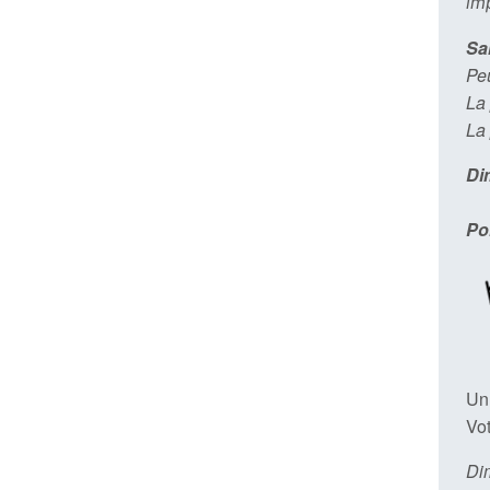
im
Sa
Peu
La 
La 
Di
Po
Un
Vo
Di