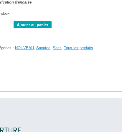
rication française
 stock
tité
Ajouter au panier
W
CATOO
égories :
NOUVEAU
,
Sacatoo
,
Sacs
,
Tous les produits
UGE
IR
ERTURE