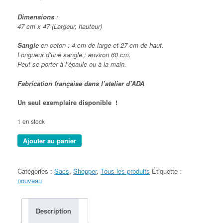
Dimensions
:
47 cm x 47 (Largeur, hauteur)
Sangle
en coton : 4 cm de large et 27 cm de haut.
Longueur d’une sangle : environ 60 cm.
Peut se porter à l’épaule ou à la main.
Fabrication française dans l’atelier d’ADA
Un seul exemplaire disponible !
1 en stock
quantité
Ajouter au panier
de
SHOPPER
"Paris"
Catégories :
Sacs
,
Shopper
,
Tous les produits
Étiquette :
nouveau
Description