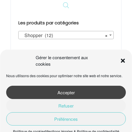
la
page
du
produit
Les produits par catégories
Shopper (12)
×
Panier
Gérer le consentement aux
cookies
Votre panier est vide.
Nous utilisons des cookies pour optimiser notre site web et notre service.
Accepter
Refuser
Préférences
ADA - Allures d'Ailleurs © 2026
Mentions légales & Politique de
confidentialité
Politique de cookies
Mentions légales & Politique de confidentialité