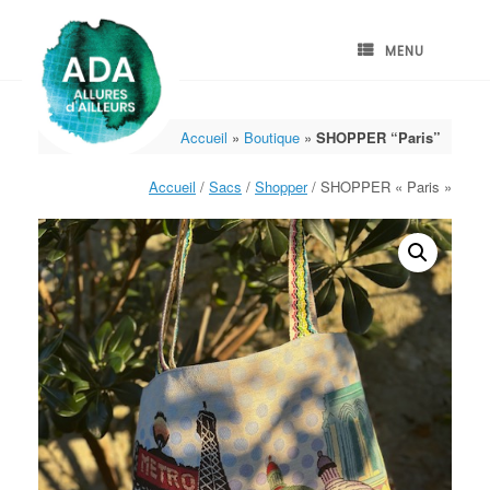
Skip
to
content
MENU
Accueil
»
Boutique
»
SHOPPER “Paris”
Accueil
/
Sacs
/
Shopper
/ SHOPPER « Paris »