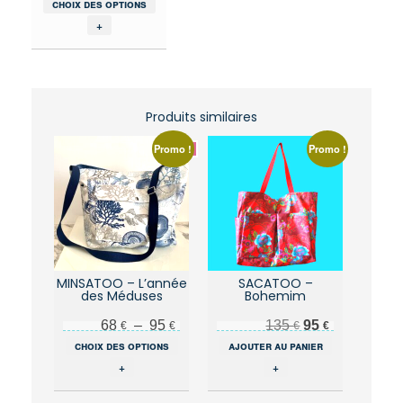
choix des options
produit
+
a
plusieurs
variations.
Les
options
Produits similaires
peuvent
être
Promo !
Promo !
choisies
sur
la
page
du
produit
MINSATOO – L’année
SACATOO –
des Méduses
Bohemim
Plage de prix : 68 € à 95 €
Le prix initial était : 135 €.
Le prix actuel est : 95 €.
68
–
95
135
95
€
€
€
€
Ce
choix des options
ajouter au panier
produit
+
+
a
plusieurs