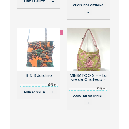
lire la suite
+
Ce
choix des options
produit
+
a
plusieurs
variations.
Les
options
peuvent
être
choisies
sur
la
page
du
B & B Jardino
MINSATOO 2 – « La
vie de Château »
produit
46
€
95
€
lire la suite
+
ajouter au panier
+