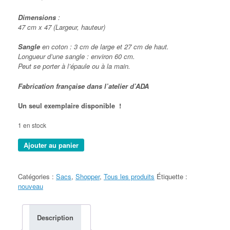
Dimensions
:
47 cm x 47 (Largeur, hauteur)
Sangle
en coton : 3 cm de large et 27 cm de haut.
Longueur d’une sangle : environ 60 cm.
Peut se porter à l’épaule ou à la main.
Fabrication française dans l’atelier d’ADA
Un seul exemplaire disponible !
1 en stock
quantité
Ajouter au panier
de
SHOPPER
"Tiger"
Catégories :
Sacs
,
Shopper
,
Tous les produits
Étiquette :
nouveau
Description