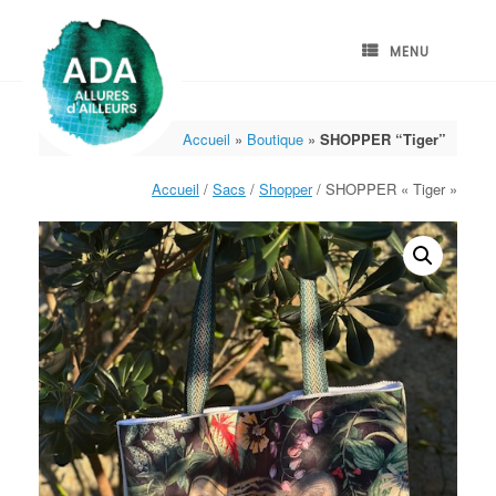
Skip
to
content
MENU
Accueil
»
Boutique
»
SHOPPER “Tiger”
Accueil
/
Sacs
/
Shopper
/ SHOPPER « Tiger »