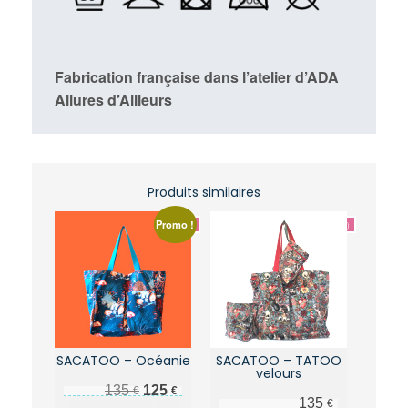
Fabrication française dans l’atelier d’ADA
Allures d’Ailleurs
Produits similaires
Promo !
SACATOO – Océanie
SACATOO – TATOO
velours
Le prix initial était : 135 €.
Le prix actuel est : 125 €.
135
125
€
€
135
€