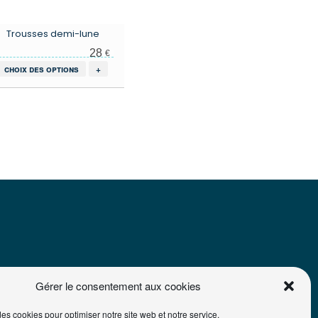
Trousses demi-lune
28
€
Ce
choix des options
+
produit
a
plusieurs
variations.
Les
options
peuvent
être
choisies
sur
la
page
du
produit
Gérer le consentement aux cookies
des cookies pour optimiser notre site web et notre service.