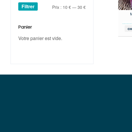
Filtrer
Prix
Prix
Prix :
10 €
—
30 €
min
max
Panier
ch
Votre panier est vide.