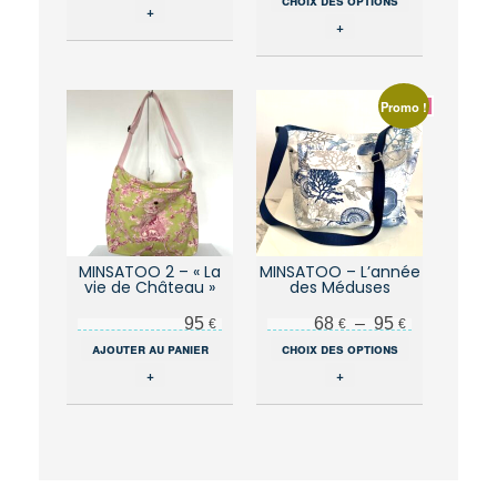
produit
+
produit
a
+
a
plusieurs
plusieurs
variations.
variations.
Les
Les
options
Promo !
options
peuvent
peuvent
être
être
choisies
choisies
sur
sur
la
la
page
page
du
du
MINSATOO 2 – « La
MINSATOO – L’année
produit
vie de Château »
des Méduses
produit
Plage de prix : 68 € à 95 €
95
68
–
95
€
€
€
Ce
ajouter au panier
choix des options
produit
+
+
a
plusieurs
variations.
Les
options
peuvent