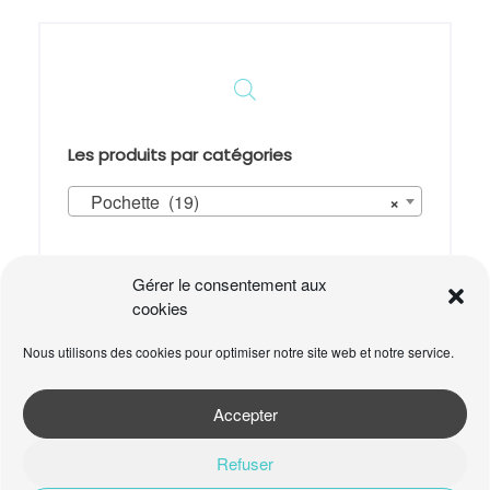
être
choisies
sur
la
page
du
produit
Les produits par catégories
Pochette (19)
×
Panier
Gérer le consentement aux
Votre panier est vide.
cookies
Nous utilisons des cookies pour optimiser notre site web et notre service.
Accepter
Refuser