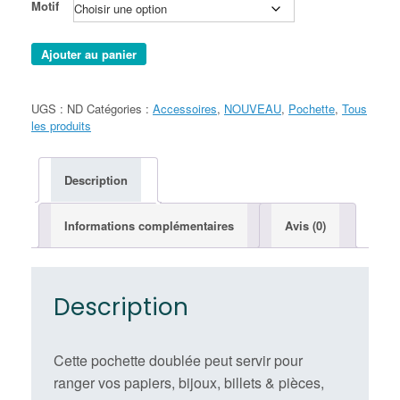
Motif
quantité
Ajouter au panier
de
Pochette
ADA
UGS :
ND
Catégories :
Accessoires
,
NOUVEAU
,
Pochette
,
Tous
avec
les produits
Zip
Description
Informations complémentaires
Avis (0)
Description
Cette pochette doublée peut servir pour
ranger vos papiers, bijoux, billets & pièces,