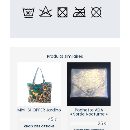
Produits similaires
Mini-SHOPPER Jardino
Pochette ADA
« Sortie Nocturne »
45
€
25
€
Ce
choix des options
Ce
choix des options