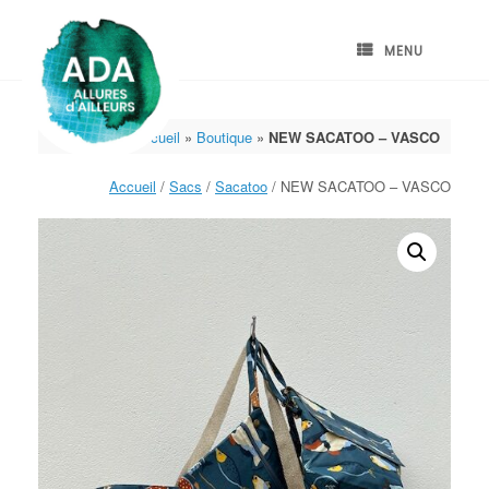
Skip
to
content
MENU
Accueil
»
Boutique
»
NEW SACATOO – VASCO
Accueil
/
Sacs
/
Sacatoo
/ NEW SACATOO – VASCO