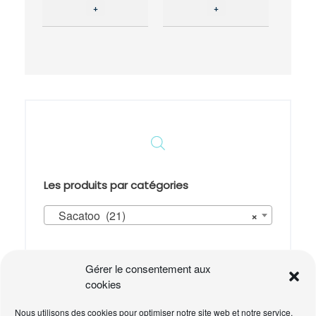
produit
+
+
a
plusieurs
variations.
Les
options
peuvent
être
choisies
sur
la
page
du
produit
Les produits par catégories
Sacatoo (21)
×
Panier
Gérer le consentement aux
Votre panier est vide.
cookies
Nous utilisons des cookies pour optimiser notre site web et notre service.