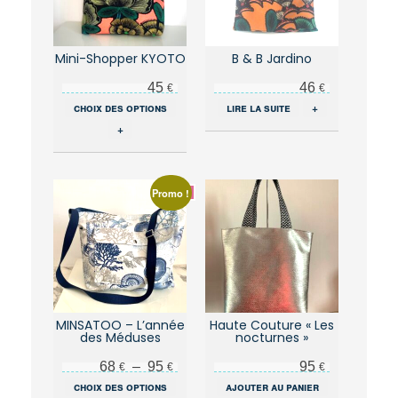
Mini-Shopper KYOTO
B & B Jardino
45
46
€
€
Ce
choix des options
lire la suite
+
produit
+
a
plusieurs
variations.
Les
Promo !
options
peuvent
être
choisies
sur
la
page
du
MINSATOO – L’année
Haute Couture « Les
des Méduses
nocturnes »
produit
Plage de prix : 68 € à 95 €
68
–
95
95
€
€
€
Ce
choix des options
ajouter au panier