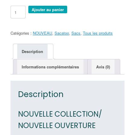
quantité
Ajouter au panier
de
NEW
SACATOO
-
Catégories :
NOUVEAU
,
Sacatoo
,
Sacs
,
Tous les produits
VASCO
Description
Informations complémentaires
Avis (0)
Description
NOUVELLE COLLECTION/
NOUVELLE OUVERTURE